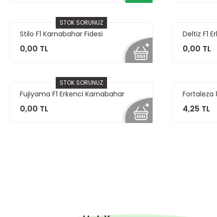
STOK SORUNUZ
Stilo F1 Karnabahar Fidesi
Deltiz F1 
0,00 TL
0,00 TL
STOK SORUNUZ
Fujiyama F1 Erkenci Karnabahar
Fortaleza
Fidesi
Fidesi
0,00 TL
4,25 TL