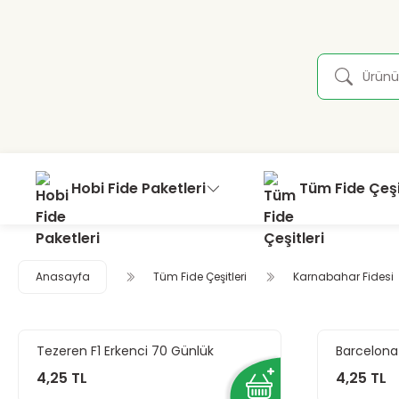
Hobi Fide Paketleri
Tüm Fide Çeşi
Anasayfa
Tüm Fide Çeşitleri
Karnabahar Fidesi
Tezeren F1 Erkenci 70 Günlük
Barcelona
Karnabahar Fidesi
Fidesi
4,25 TL
4,25 TL