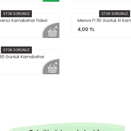
STOK SORUNUZ
STOK SORUNUZ
Erkenci Karnabahar Fidesi
Meriva F1 110 Günlük İri Ka
Fidesi
4,00 TL
STOK SORUNUZ
 80 Günlük Karnabahar