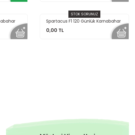
STOK SORUNUZ
rnabahar
Spartacus F1 120 Günlük Karnabahar
Fidesi
0,00 TL