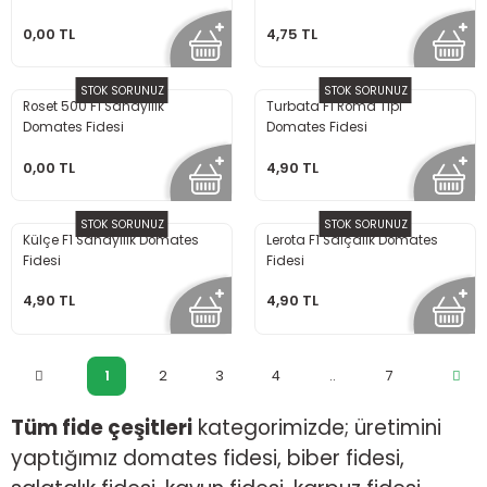
0,00 TL
4,75 TL
STOK SORUNUZ
STOK SORUNUZ
Roset 500 F1 Sanayilik
Turbata F1 Roma Tipi
Domates Fidesi
Domates Fidesi
0,00 TL
4,90 TL
STOK SORUNUZ
STOK SORUNUZ
Külçe F1 Sanayilik Domates
Lerota F1 Salçalık Domates
Fidesi
Fidesi
4,90 TL
4,90 TL
1
2
3
4
..
7
Tüm fide çeşitleri
kategorimizde; üretimini
yaptığımız domates fidesi, biber fidesi,