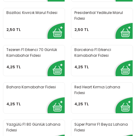
Bazillac Kıvırcık Marul Fidesi
Presidential Yedikule Marul
Fidesi
2,50 TL
2,50 TL
Tezeren F1 Erkenci 70 Günlük
Barcelona F1 Erkenci
Karnabahar Fidesi
Karnabahar Fidesi
4,25 TL
4,25 TL
Bahara Karnabahar Fidesi
Red Heart Kırmızı Lahana
Fidesi
4,25 TL
4,25 TL
Yazgülü F1 80 Günlük Lahana
Süper Pamir F1 Beyaz Lahana
Fidesi
Fidesi