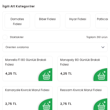
İlgili Alt Kategoriler
Domates
Biber Fidesi
Hıyar Fidesi
Patlıcan 
Fidesi
Stoktakiler
Toplam 361 ürün
Monrello F1 80 Günlük Brokoli
Monopoly 80 Günlük Brokoli
Fidesi
Fidesi
4,25 TL
4,25 TL
Kanaryole Kıvırcık Marul Fidesi
Ressam Kıvırcık Marul Fidesi
2,75 TL
2,75 TL