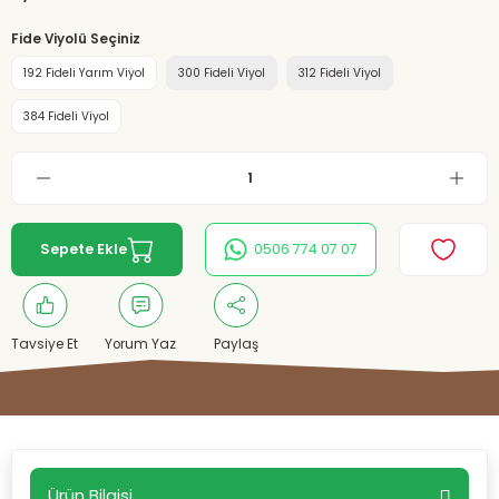
Fide Viyolü Seçiniz
192 Fideli Yarım Viyol
300 Fideli Viyol
312 Fideli Viyol
384 Fideli Viyol
Sepete Ekle
0506 774 07 07
Tavsiye Et
Yorum Yaz
Paylaş
Ürün Bilgisi