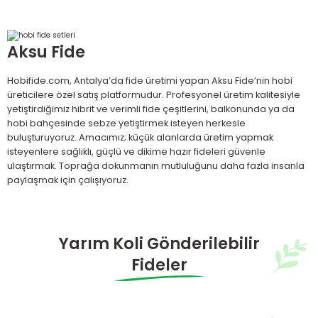
139,30 TL
199,00 TL
%30
199,00 TL
Aksu Fide
STOK SORUNUZ
STOK SORUNUZ
6 Adet Oturak Hıyar Fidesi
6 Adet Kırkağaç Kavun Fidesi
Hobifide.com, Antalya’da fide üretimi yapan Aksu Fide’nin hobi
üreticilere özel satış platformudur. Profesyonel üretim kalitesiyle
yetiştirdiğimiz hibrit ve verimli fide çeşitlerini, balkonunda ya da
139,30 TL
139,30 TL
%30
%30
hobi bahçesinde sebze yetiştirmek isteyen herkesle
199,00 TL
199,00 TL
buluşturuyoruz. Amacımız; küçük alanlarda üretim yapmak
STOK
isteyenlere sağlıklı, güçlü ve dikime hazır fideleri güvenle
STOK SORUNUZ
SORUNUZ
ulaştırmak. Toprağa dokunmanın mutluluğunu daha fazla insanla
6 Adet Ala Karpuz Fidesi
6 Adet Yukarı Bakan Cin Biber Fidesi
paylaşmak için çalışıyoruz.
139,30 TL
139,30 TL
%30
%30
199,00 TL
199,00 TL
Yarım Koli Gönderilebilir
STOK SORUNUZ
STOK SORUNUZ
6 Adet Sarı Top Cin Biber Fidesi
6 Adet Acı Cin Biber Fidesi
Fideler
139,30 TL
139,30 TL
%30
%30
STOK SORUNUZ
199,00 TL
199,00 TL
Hibrit Oturak Sofralık Domates Fidesi