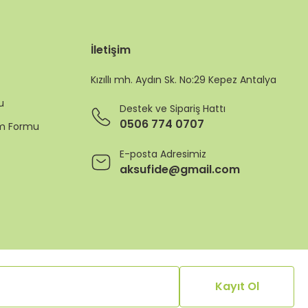
İletişim
Kızıllı mh. Aydın Sk. No:29 Kepez Antalya
u
Destek ve Sipariş Hattı
0506 774 0707
rim Formu
E-posta Adresimiz
aksufide@gmail.com
Kayıt Ol