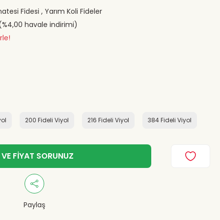
tesi Fidesi
,
Yarım Koli Fideler
 (%4,00 havale indirimi)
rle!
yol
200 Fideli Viyol
216 Fideli Viyol
384 Fideli Viyol
 VE FİYAT SORUNUZ
Paylaş