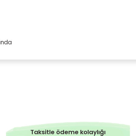
ında
Bu ürüne ilk yorumu siz yapın!
Yorum Yaz
Taksitle ödeme kolaylığı