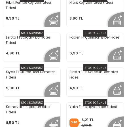
Hibrit Pembe Köy Domatesi
Hibrit Köy Domatesi Fidesi
Fidesi
8,90 TL
8,90 TL
STOK SORUNUZ
STOK SORUNUZ
Lerota F1 Salçalık Domates
Faden F1 Çarliston Biber Fidesi
Fidesi
4,90 TL
6,90 TL
STOK SORUNUZ
STOK SORUNUZ
Kıyak F1 Oturak Beef Domates
Siesta F1 İri Salçalık Domates
Fidesi
Fidesi
9,00 TL
4,90 TL
STOK SORUNUZ
STOK SORUNUZ
Karnaval F1 Üçburun Biber
Yalın F1 - Kapya Biber Fidesi
Fidesi
6,21 TL
8,50 TL
%10
6,90 TL