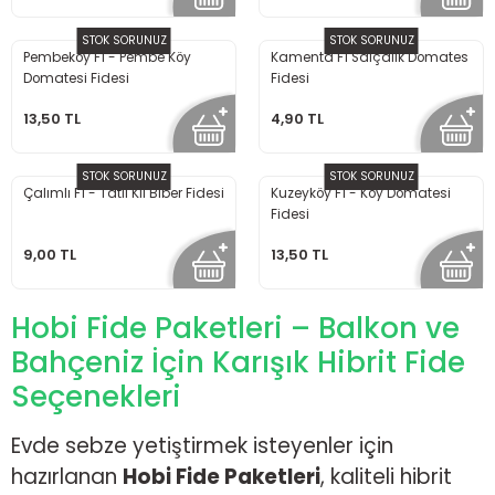
STOK SORUNUZ
STOK SORUNUZ
Pembeköy F1 - Pembe Köy
Kamenta F1 Salçalık Domates
Domatesi Fidesi
Fidesi
13,50 TL
4,90 TL
STOK SORUNUZ
STOK SORUNUZ
Çalımlı F1 - Tatlı Kıl Biber Fidesi
Kuzeyköy F1 - Köy Domatesi
Fidesi
9,00 TL
13,50 TL
Hobi Fide Paketleri – Balkon ve
Bahçeniz İçin Karışık Hibrit Fide
Seçenekleri
Evde sebze yetiştirmek isteyenler için
hazırlanan
Hobi Fide Paketleri
, kaliteli hibrit