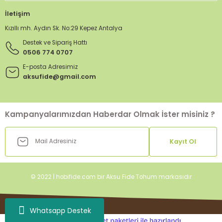
İletişim
Kızıllı mh. Aydın Sk. No:29 Kepez Antalya
Destek ve Sipariş Hattı
0506 774 0707
E-posta Adresimiz
aksufide@gmail.com
Kampanyalarımızdan Haberdar Olmak İster misiniz ?
Kayıt Ol
© 2022 | hobifide.com bir Aksu Fide Tohum markasıdır
Whatsapp Destek
ideasoft
ile
e-