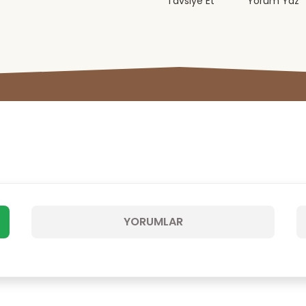
Tavsiye Et
Yorum Yaz
YORUMLAR
Bu ürüne ilk yorumu siz yapın!