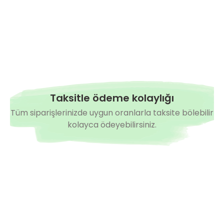
Yorum Yaz
Taksitle ödeme kolaylığı
Tüm siparişlerinizde uygun oranlarla taksite bölebilir
kolayca ödeyebilirsiniz.