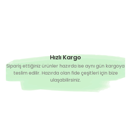
Hızlı Kargo
Sipariş ettiğiniz ürünler hazırda ise aynı gün kargoya
teslim edilir. Hazırda olan fide çeşitleri için bize
ulaşabilirsiniz.