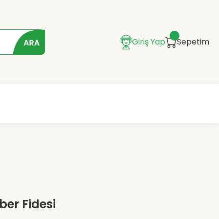
Giriş Yap
Sepetim
ber Fidesi