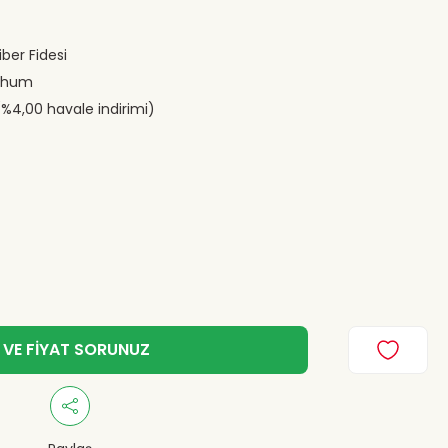
ber Fidesi
ohum
(%4,00 havale indirimi)
 VE FİYAT SORUNUZ