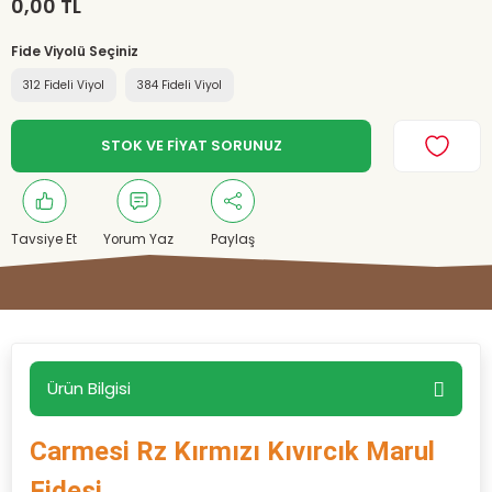
0,00 TL
Fide Viyolü Seçiniz
312 Fideli Viyol
384 Fideli Viyol
STOK VE FİYAT SORUNUZ
Tavsiye Et
Yorum Yaz
Paylaş
Ürün Bilgisi
Carmesi Rz Kırmızı Kıvırcık Marul
Fidesi