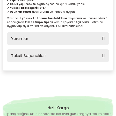
✔
Eliptik oval
şekilli
✔
Soluk yeşil renkte
, olgunlaşınca bol çıtırlı kabuk yapısı
✔
Yüksek brix değeri: 16-17
✔
Uzun raf ömrü
, ticari üretim ve ihracata uygun
Ceferino F1
,
yüksek tat oranı, hastalıklara dayanımı ve uzun raf ömrü
ile öne çıkan
Piel de Sapo tipi
bir kavun çeşididir. Açık tarla üretimine
uygun yapısıyla, verimli ve dayanıklı bir alternatif sunar.
Yorumlar
Taksit Seçenekleri
Bu ürüne ilk yorumu siz yapın!
Yorum Yaz
Hızlı Kargo
Sipariş ettiğiniz ürünler hazırda ise aynı gün kargoya teslim edilir.