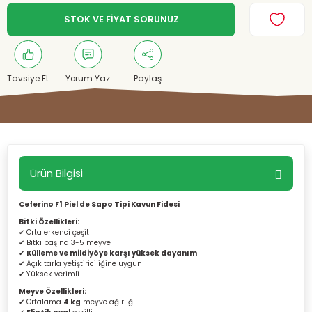
STOK VE FİYAT SORUNUZ
Tavsiye Et
Yorum Yaz
Paylaş
Ürün Bilgisi
Ceferino F1 Piel de Sapo Tipi Kavun Fidesi
Bitki Özellikleri:
✔ Orta erkenci çeşit
✔ Bitki başına 3-5 meyve
✔
Külleme ve mildiyöye karşı yüksek dayanım
✔ Açık tarla yetiştiriciliğine uygun
✔ Yüksek verimli
Meyve Özellikleri:
✔ Ortalama
4 kg
meyve ağırlığı