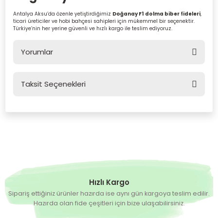
Antalya Aksu’da özenle yetiştirdiğimiz
Doğanay F1 dolma biber fideleri
,
ticari üreticiler ve hobi bahçesi sahipleri için mükemmel bir seçenektir.
Türkiye’nin her yerine güvenli ve hızlı kargo ile teslim ediyoruz.
Yorumlar
Taksit Seçenekleri
Bu ürüne ilk yorumu siz yapın!
Yorum Yaz
Hızlı Kargo
Sipariş ettiğiniz ürünler hazırda ise aynı gün kargoya teslim edilir.
Hazırda olan fide çeşitleri için bize ulaşabilirsiniz.