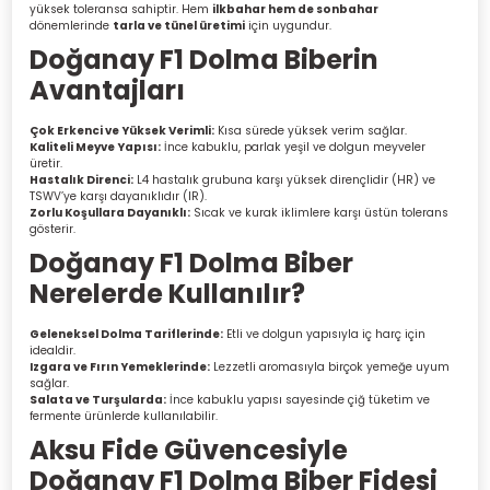
yüksek toleransa sahiptir. Hem
ilkbahar hem de sonbahar
dönemlerinde
tarla ve tünel üretimi
için uygundur.
Doğanay F1
Dolma Biberin
Avantajları
Çok Erkenci ve Yüksek Verimli:
Kısa sürede yüksek verim sağlar.
Kaliteli Meyve Yapısı:
İnce kabuklu, parlak yeşil ve dolgun meyveler
üretir.
Hastalık Direnci:
L4 hastalık grubuna karşı yüksek dirençlidir (HR) ve
TSWV’ye karşı dayanıklıdır (IR).
Zorlu Koşullara Dayanıklı:
Sıcak ve kurak iklimlere karşı üstün tolerans
gösterir.
Doğanay F1 Dolma Biber
Nerelerde Kullanılır?
Geleneksel Dolma Tariflerinde:
Etli ve dolgun yapısıyla iç harç için
idealdir.
Izgara ve Fırın Yemeklerinde:
Lezzetli aromasıyla birçok yemeğe uyum
sağlar.
Salata ve Turşularda:
İnce kabuklu yapısı sayesinde çiğ tüketim ve
fermente ürünlerde kullanılabilir.
Aksu Fide Güvencesiyle
Doğanay F1 Dolma Biber Fidesi