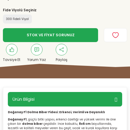
Fide Viyolü Seçiniz
300 Fideli Viyol
STOK VE FİYAT SORUNUZ
Tavsiye Et
Yorum Yaz
Paylaş
Ürün Bilgisi
Doğanay F1 Dolma Biber Fidesi: Erkenci, Verimli ve Dayanıklı
Doğanay F1
, güçlü bitki yapısı, erkenci özelliği ve yüksek verimi ile öne
çıkan bir
dolma biber
çeşididir. İnce kabuklu,
8x6 cm
boyutlarında,
lezzetli ve kaliteli meyveler veren bu çeşit, sıcak ve kurak koşullara karşı