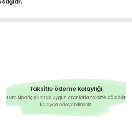
 sağlar.
Bu ürüne ilk yorumu siz yapın!
Yorum Yaz
Taksitle ödeme kolaylığı
Tüm siparişlerinizde uygun oranlarla taksite bölebilir
kolayca ödeyebilirsiniz.