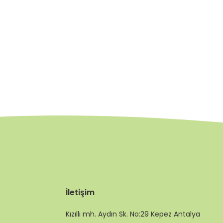
İletişim
Kızıllı mh. Aydın Sk. No:29 Kepez Antalya