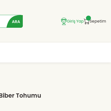
Giriş Yap
Sepetim
 Biber Tohumu