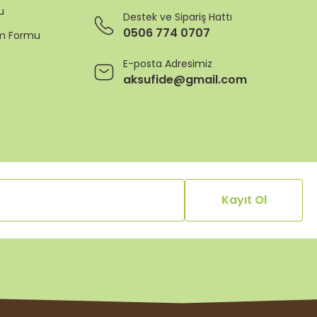
u
Destek ve Sipariş Hattı
0506 774 0707
rim Formu
E-posta Adresimiz
aksufide@gmail.com
Kayıt Ol