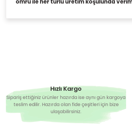
ömrü ile her türlü üretim koşulunda verim
Hızlı Kargo
Sipariş ettiğiniz ürünler hazırda ise aynı gün kargoya
teslim edilir. Hazırda olan fide çeşitleri için bize
ulaşabilirsiniz.