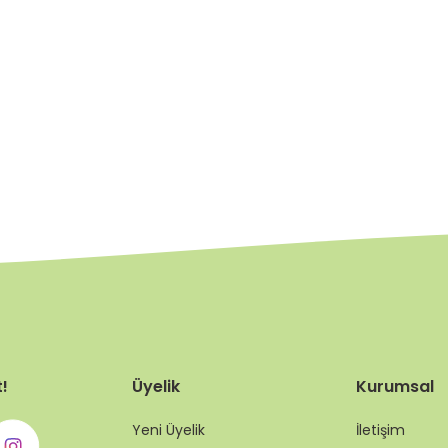
t!
Üyelik
Kurumsal
Yeni Üyelik
İletişim