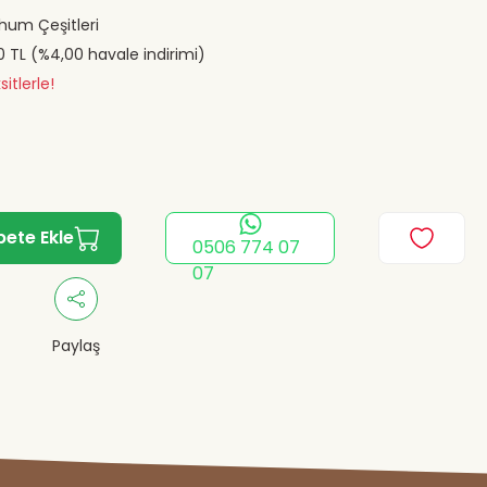
ohum Çeşitleri
0 TL (%4,00 havale indirimi)
itlerle!
pete Ekle
0506 774 07
07
Paylaş