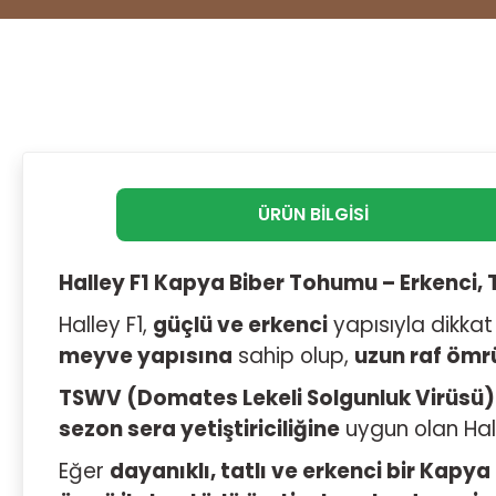
ÜRÜN BILGISI
Halley F1 Kapya Biber Tohumu – Erkenci, T
Halley F1,
güçlü ve erkenci
yapısıyla dikka
meyve yapısına
sahip olup,
uzun raf ömr
TSWV (Domates Lekeli Solgunluk Virüsü)
sezon sera yetiştiriciliğine
uygun olan Hal
Eğer
dayanıklı, tatlı ve erkenci bir Kapya