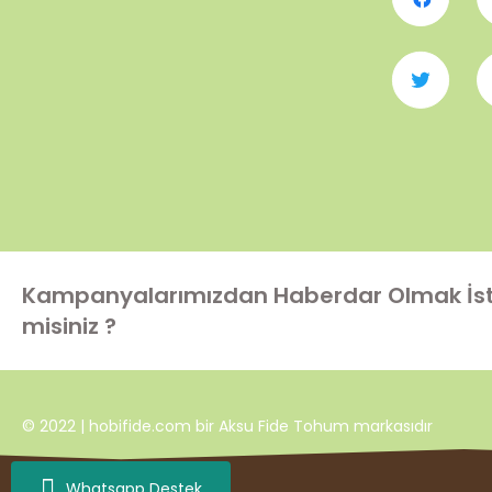
Kampanyalarımızdan Haberdar Olmak İs
misiniz ?
© 2022 | hobifide.com bir Aksu Fide Tohum markasıdır
Whatsapp Destek