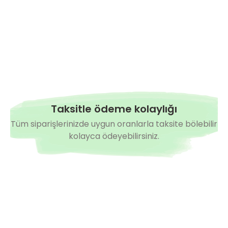
Bu ürüne ilk yorumu siz yapın!
Yorum Yaz
Taksitle ödeme kolaylığı
Tüm siparişlerinizde uygun oranlarla taksite bölebilir
kolayca ödeyebilirsiniz.