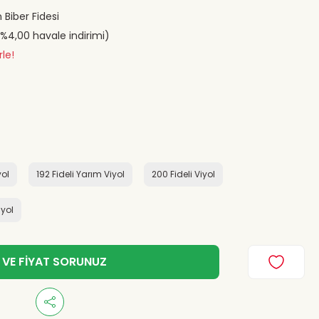
 Biber Fidesi
(%4,00 havale indirimi)
rle!
yol
192 Fideli Yarım Viyol
200 Fideli Viyol
iyol
 VE FİYAT SORUNUZ