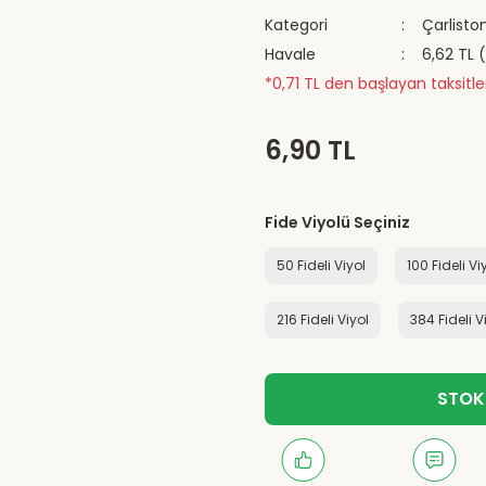
Kategori
Çarliston
Havale
6,62 TL 
*0,71 TL den başlayan taksitle
6,90 TL
Fide Viyolü Seçiniz
50 Fideli Viyol
100 Fideli Vi
216 Fideli Viyol
384 Fideli V
STOK