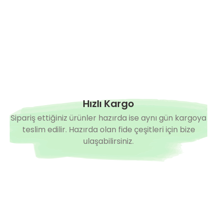
Hızlı Kargo
Sipariş ettiğiniz ürünler hazırda ise aynı gün kargoya
teslim edilir. Hazırda olan fide çeşitleri için bize
ulaşabilirsiniz.