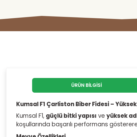
ÜRÜN BILGISI
Kumsal F1 Çarliston Biber Fidesi – Yüksek
Kumsal F1,
güçlü bitki yapısı
ve
yüksek ad
koşullarında başarılı performans göstererek ü
Meyve Özellikleri