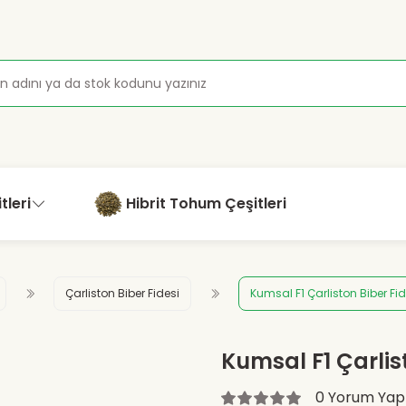
tleri
Hibrit Tohum Çeşitleri
Çarliston Biber Fidesi
Kumsal F1 Çarliston Biber Fid
Kumsal F1 Çarlist
0 Yorum Yap