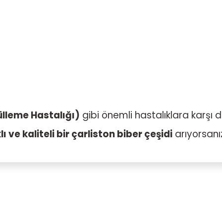
ülleme Hastalığı)
gibi önemli hastalıklara karşı d
 ve kaliteli bir çarliston biber çeşidi
arıyorsanı
Bu ürüne ilk yorumu siz yapın!
Yorum Yaz