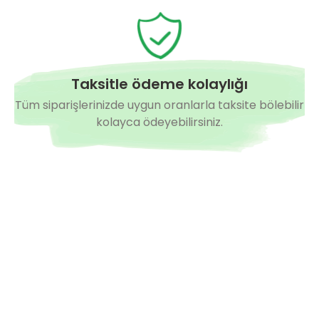
Taksitle ödeme kolaylığı
Tüm siparişlerinizde uygun oranlarla taksite bölebilir
kolayca ödeyebilirsiniz.