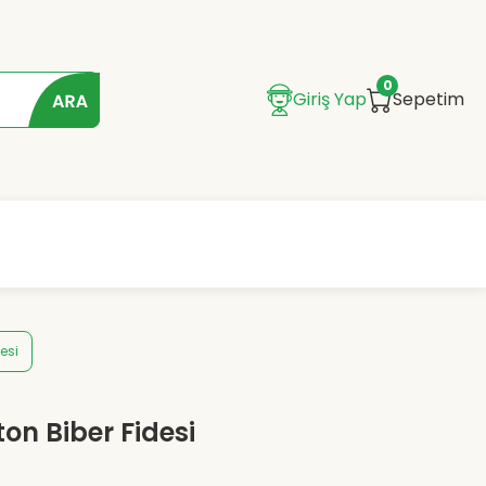
0
Giriş Yap
Sepetim
esi
on Biber Fidesi