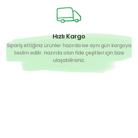
Hızlı Kargo
Sipariş ettiğiniz ürünler hazırda ise aynı gün kargoya
teslim edilir. Hazırda olan fide çeşitleri için bize
ulaşabilirsiniz.