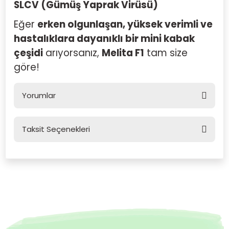
SLCV (Gümüş Yaprak Virüsü)
Eğer
erken olgunlaşan, yüksek verimli ve
hastalıklara dayanıklı bir mini kabak
çeşidi
arıyorsanız,
Melita F1
tam size
göre!
Yorumlar
Taksit Seçenekleri
Bu ürüne ilk yorumu siz yapın!
Yorum Yaz