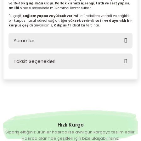
ve
15-16 kg ağırlığa
ulaşır.
Parlak kırmızı iç rengi
,
tatlı ve sert yapısı
,
az lifli
olması sayesinde mükemmel lezzet sunar.
Bu çeşit,
sağlam yapısı ve yüksek verimi
ile üreticilere verimli ve sağlıklı
bir karpuz hasat süreci sağlar. Eğer
yüksek verimli, tatlı ve dayanıklı bir
karpuz çeşidi
arıyorsanız,
Odipus F1
ideal bir tercihtir.
Yorumlar
Taksit Seçenekleri
Bu ürüne ilk yorumu siz yapın!
Yorum Yaz
Hızlı Kargo
Sipariş ettiğiniz ürünler hazırda ise aynı gün kargoya teslim edilir.
Hazırda olan fide çeşitleri için bize ulaşabilirsiniz.