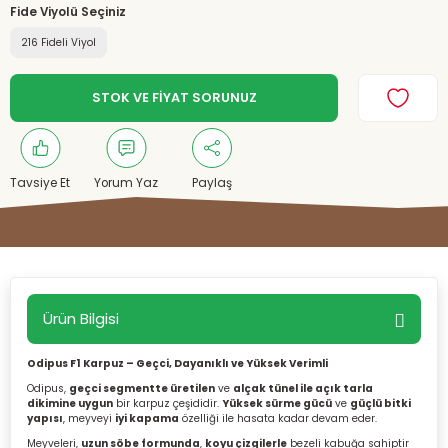
Fide Viyolü Seçiniz
216 Fideli Viyol
STOK VE FİYAT SORUNUZ
Tavsiye Et
Yorum Yaz
Paylaş
Ürün Bilgisi
Odipus F1 Karpuz – Geçci, Dayanıklı ve Yüksek Verimli
Odipus,
geçci segmentte üretilen
ve
alçak tünel ile açık tarla
dikimine uygun
bir karpuz çeşididir.
Yüksek sürme gücü
ve
güçlü bitki
yapısı
, meyveyi
iyi kapama
özelliği ile hasata kadar devam eder.
Meyveleri,
uzun söbe formunda
,
koyu çizgilerle
bezeli kabuğa sahiptir