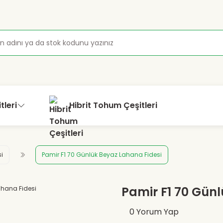
tleri
Hibrit Tohum Çeşitleri
i
Pamir F1 70 Günlük Beyaz Lahana Fidesi
Pamir F1 70 Gün
0 Yorum Yap