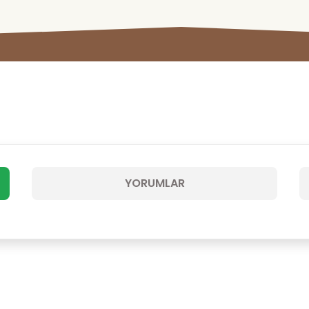
YORUMLAR
Bu ürüne ilk yorumu siz yapın!
Yorum Yaz