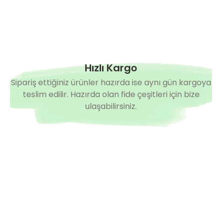
Hızlı Kargo
Sipariş ettiğiniz ürünler hazırda ise aynı gün kargoya
teslim edilir. Hazırda olan fide çeşitleri için bize
ulaşabilirsiniz.