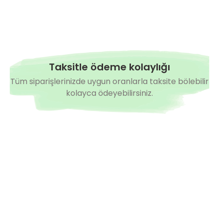
Taksitle ödeme kolaylığı
Tüm siparişlerinizde uygun oranlarla taksite bölebilir
kolayca ödeyebilirsiniz.