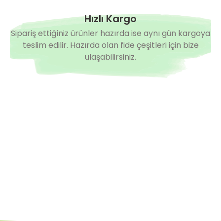
Hızlı Kargo
Sipariş ettiğiniz ürünler hazırda ise aynı gün kargoya
teslim edilir. Hazırda olan fide çeşitleri için bize
ulaşabilirsiniz.