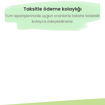
Taksitle ödeme kolaylığı
Tüm siparişlerinizde uygun oranlarla taksite bölebilir
kolayca ödeyebilirsiniz.