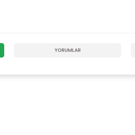
YORUMLAR
Bu ürüne ilk yorumu siz yapın!
Yorum Yaz