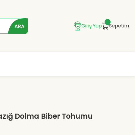
Giriş Yap
Sepetim
Elazığ Dolma Biber Tohumu