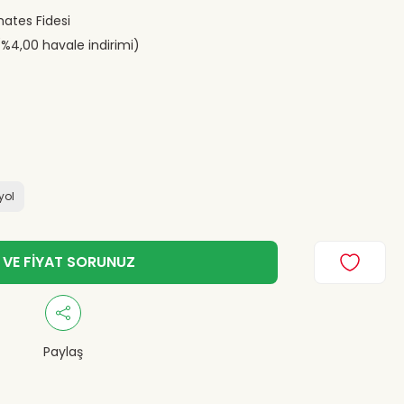
mates Fidesi
(%4,00 havale indirimi)
iyol
 VE FİYAT SORUNUZ
Paylaş