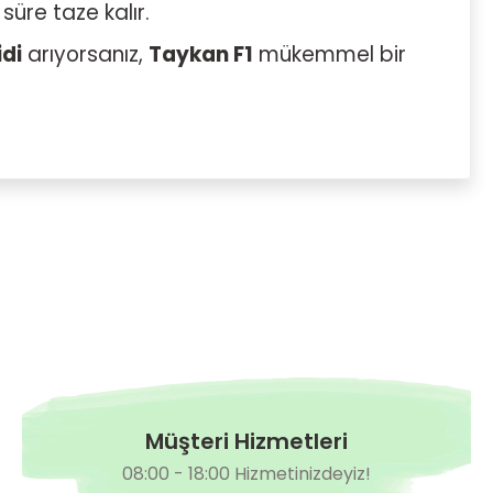
süre taze kalır.
idi
arıyorsanız,
Taykan F1
mükemmel bir
Müşteri Hizmetleri
08:00 - 18:00 Hizmetinizdeyiz!