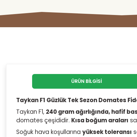
ÜRÜN BILGISI
Taykan F1 Güzlük Tek Sezon Domates Fides
Taykan F1,
240 gram ağırlığında, hafif ba
domates çeşididir.
Kısa boğum araları
sa
Soğuk hava koşullarına
yüksek toleransı
s