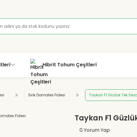
tleri
Hibrit Tohum Çeşitleri
esi
Sırık Domates Fidesi
Taykan F1 Güzlük Tek Sez
Taykan F1 Güzlü
0 Yorum Yap