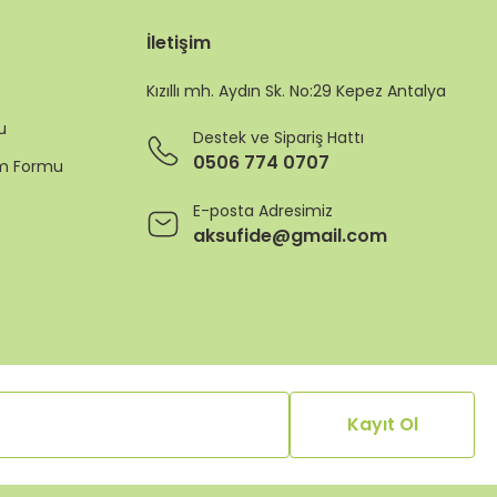
İletişim
Kızıllı mh. Aydın Sk. No:29 Kepez Antalya
u
Destek ve Sipariş Hattı
0506 774 0707
rim Formu
E-posta Adresimiz
aksufide@gmail.com
Kayıt Ol