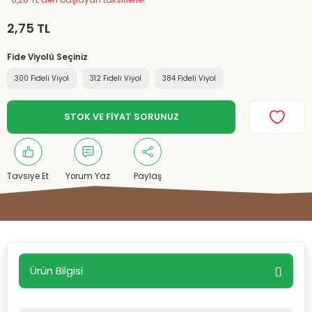
*0,28 TL den başlayan taksitlerle!
2,75 TL
Fide Viyolü Seçiniz
300 Fideli Viyol
312 Fideli Viyol
384 Fideli Viyol
STOK VE FİYAT SORUNUZ
Tavsiye Et
Yorum Yaz
Paylaş
Ürün Bilgisi