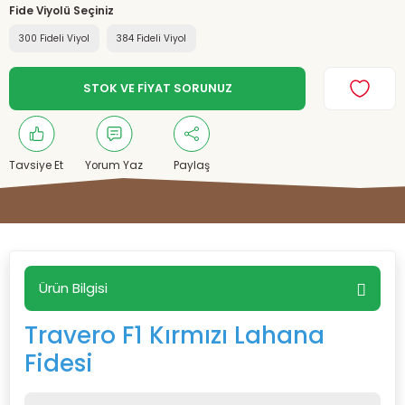
Fide Viyolü Seçiniz
300 Fideli Viyol
384 Fideli Viyol
STOK VE FİYAT SORUNUZ
Tavsiye Et
Yorum Yaz
Paylaş
Ürün Bilgisi
Travero F1 Kırmızı Lahana
Fidesi