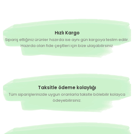
4,90 TL
STOK SORUNUZ
Siesta F1 İri Salçalık Domates Fidesi
Hızlı Kargo
Sipariş ettiğiniz ürünler hazırda ise aynı gün kargoya teslim edilir.
Hazırda olan fide çeşitleri için bize ulaşabilirsiniz.
4,90 TL
STOK SORUNUZ
Lerota F1 Salçalık Domates Fidesi
4,90 TL
Taksitle ödeme kolaylığı
Tüm siparişlerinizde uygun oranlarla taksite bölebilir kolayca
ödeyebilirsiniz.
STOK SORUNUZ
Turbata F1 Roma Tipi Domates Fidesi
4,90 TL