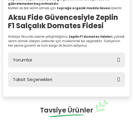
gübrelemeden kaçınılmalıdır
.
Kaliteli ve bol verim almak için
toprağa organik madde ilavesi
önerilir.
Aksu Fide Güvencesiyle
Zeplin
F1
Salçalık Domates Fidesi
Antalya Aksu’da özenle yetiştirdiğimiz
Zeplin F1 domates fideleri
, yüksek
verim almak isteyen üreticiler için mükemmel bir seçenektir. Türkiye’nin
her yerine güvenli ve hızlı kargo ile teslim ediyoruz.
Yorumlar
Taksit Seçenekleri
Bu ürüne ilk yorumu siz yapın!
Yorum Yaz
Tavsiye Ürünler
STOK SORUNUZ
Kamenta F1 Salçalık Domates Fidesi