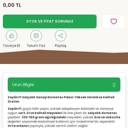
0,00 TL
STOK VE FİYAT SORUNUZ
Tavsiye Et
Yorum Yaz
Paylaş
Ürün Bilgisi
Zeplin F1 Salçalık Sanayi Domates Fidesi: Yüksek Verimli ve Kaliteli
Üretim
Zeplin F1
, güçlü bitki yapısı, yüksek adaptasyon kabiliyeti ve sanayiye
uygun
sert, iri ve kaliteli meyveleri
ile öne çıkan bir
salçalık domates
çeşididir.
120-150 gram ağırlığındaki
meyveleri, yüksek
brix ve viskozite
değerleri sayesinde endüstriyel kullanım için mükemmel bir seçenektir.
Orta erkenci
yapısıyla, yüksek verimli üretim sağlar.