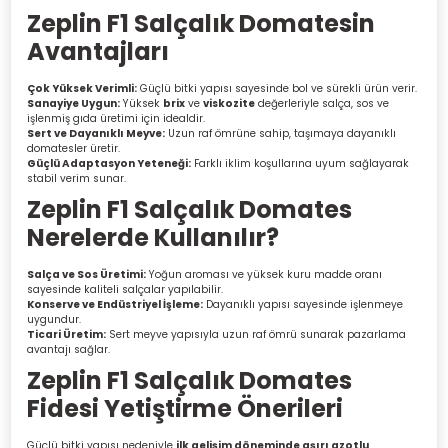
Zeplin F1 Salçalık Domatesin
Avantajları
Çok Yüksek Verimli:
Güçlü bitki yapısı sayesinde bol ve sürekli ürün verir.
Sanayiye Uygun:
Yüksek
brix
ve
viskozite
değerleriyle salça, sos ve
işlenmiş gıda üretimi için idealdir.
Sert ve Dayanıklı Meyve:
Uzun raf ömrüne sahip, taşımaya dayanıklı
domatesler üretir.
Güçlü Adaptasyon Yeteneği:
Farklı iklim koşullarına uyum sağlayarak
stabil verim sunar.
Zeplin F1 Salçalık Domates
Nerelerde Kullanılır?
Salça ve Sos Üretimi:
Yoğun aroması ve yüksek kuru madde oranı
sayesinde kaliteli salçalar yapılabilir.
Konserve ve Endüstriyel İşleme:
Dayanıklı yapısı sayesinde işlenmeye
uygundur.
Ticari Üretim:
Sert meyve yapısıyla uzun raf ömrü sunarak pazarlama
avantajı sağlar.
Zeplin F1 Salçalık Domates
Fidesi Yetiştirme Önerileri
Güçlü bitki yapısı nedeniyle
ilk gelişim döneminde aşırı azotlu