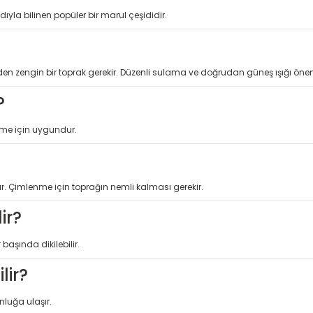
dıyla bilinen popüler bir marul çeşididir.
en zengin bir toprak gerekir. Düzenli sulama ve doğrudan güneş ışığı önem
?
tirme için uygundur.
anır. Çimlenme için toprağın nemli kalması gerekir.
ir?
aşında dikilebilir.
lir?
luğa ulaşır.