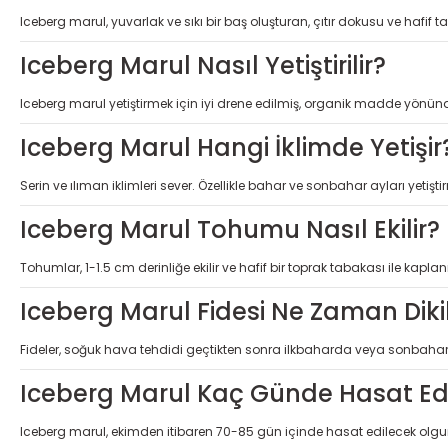
Iceberg marul, yuvarlak ve sıkı bir baş oluşturan, çıtır dokusu ve hafif ta
Iceberg Marul Nasıl Yetiştirilir?
Iceberg marul yetiştirmek için iyi drene edilmiş, organik madde yönünd
Iceberg Marul Hangi İklimde Yetişir
Serin ve ılıman iklimleri sever. Özellikle bahar ve sonbahar ayları yetiş
Iceberg Marul Tohumu Nasıl Ekilir?
Tohumlar, 1-1.5 cm derinliğe ekilir ve hafif bir toprak tabakası ile kapl
Iceberg Marul Fidesi Ne Zaman Dikil
Fideler, soğuk hava tehdidi geçtikten sonra ilkbaharda veya sonbahar b
Iceberg Marul Kaç Günde Hasat Edi
Iceberg marul, ekimden itibaren 70-85 gün içinde hasat edilecek olgun