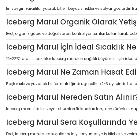
En yaygın zararlılar yaprak bitleri, beyaz sinekler ve salyangozlardır. Bu
Iceberg Marul Organik Olarak Yetişti
Evet, organik gübre ve doğal zararlı kontrol yöntemleri kullanılarak Icebe
Iceberg Marul İçin İdeal Sıcaklık Ne
15-22°C arası sıcaklıklar Iceberg marulun sağlıklı büyümesi için idealdi
Iceberg Marul Ne Zaman Hasat Edil
Başlar sıkı ve yuvarlak bir form aldığında, genellikle 2-3 ay içinde hasat 
Iceberg Marul Nereden Satın Alınır
Iceberg marul fideleri veya tohumları fidancılardan, tarım ürünleri ma
Iceberg Marul Sera Koşullarında Yet
Evet, Iceberg marul sera koşullarında yıl boyunca yetiştirilebilir ve verimi a