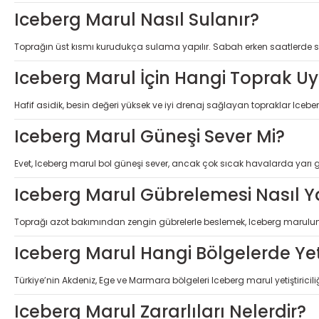
Iceberg Marul Nasıl Sulanır?
Toprağın üst kısmı kurudukça sulama yapılır. Sabah erken saatlerde sul
Iceberg Marul İçin Hangi Toprak U
Hafif asidik, besin değeri yüksek ve iyi drenaj sağlayan topraklar Iceber
Iceberg Marul Güneşi Sever Mi?
Evet, Iceberg marul bol güneşi sever, ancak çok sıcak havalarda yarı göl
Iceberg Marul Gübrelemesi Nasıl Ya
Toprağı azot bakımından zengin gübrelerle beslemek, Iceberg marulun b
Iceberg Marul Hangi Bölgelerde Yetiş
Türkiye’nin Akdeniz, Ege ve Marmara bölgeleri Iceberg marul yetiştiricili
Iceberg Marul Zararlıları Nelerdir?