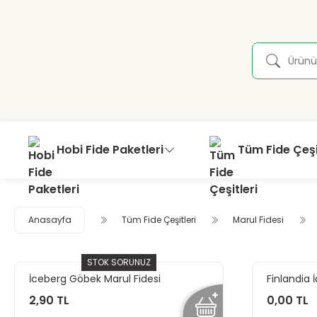
Hobi Fide Paketleri
Tüm Fide Çeşi
Anasayfa
Tüm Fide Çeşitleri
Marul Fidesi
STOK SORUNUZ
İceberg Göbek Marul Fidesi
Finlandia 
2,90 TL
0,00 TL