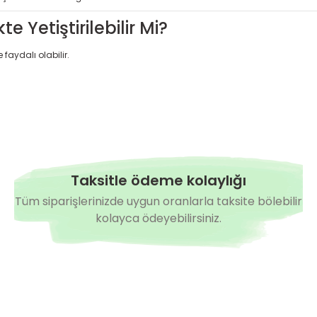
e Yetiştirilebilir Mi?
faydalı olabilir.
Taksitle ödeme kolaylığı
Tüm siparişlerinizde uygun oranlarla taksite bölebilir
kolayca ödeyebilirsiniz.