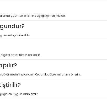
ama yapmak bitkinin sağlığı için en iyisidir.
ygundur?
g marul için idealdir.
ge alanlar tercih edilebilir.
pılır?
üyümesini hızlandırır. Organik gübre kullanımı önerilir.
tirilir?
ği için en uygun alanlardır.