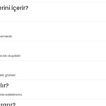
ni İçerir?
emlerdir.
lık oluşabilir.
ik gösterir.
lır?
de edebilirsiniz.
rarır?