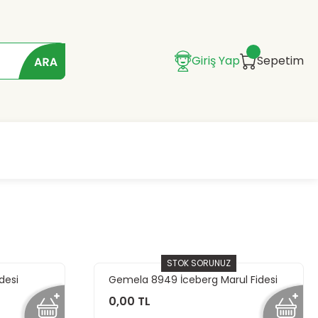
Giriş Yap
Sepetim
STOK SORUNUZ
desi
Gemela 8949 İceberg Marul Fidesi
0,00 TL