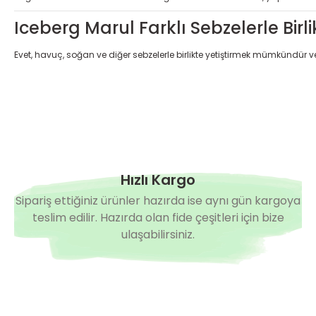
Iceberg Marul Farklı Sebzelerle Birlikt
Evet, havuç, soğan ve diğer sebzelerle birlikte yetiştirmek mümkündür ve 
Hızlı Kargo
Sipariş ettiğiniz ürünler hazırda ise aynı gün kargoya
teslim edilir. Hazırda olan fide çeşitleri için bize
ulaşabilirsiniz.