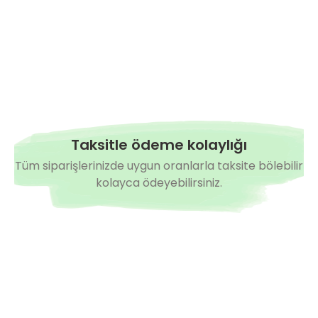
Taksitle ödeme kolaylığı
Tüm siparişlerinizde uygun oranlarla taksite bölebilir
kolayca ödeyebilirsiniz.