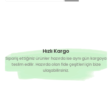
Hızlı Kargo
Sipariş ettiğiniz ürünler hazırda ise aynı gün kargoya
teslim edilir. Hazırda olan fide çeşitleri için bize
ulaşabilirsiniz.