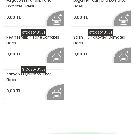
Ferguson F1 Tarlalık Tane
Doğan F1 Tekli Tarla Domates
Domates Fidesi
Fidesi
0,00 TL
0,00 TL
STOK SORUNUZ
STOK SORUNUZ
Nevin F1 Sırık İri Tane Domates
Şölen F1 Sırık Kokteyl Domates
Fidesi
Fidesi
0,00 TL
0,00 TL
STOK SORUNUZ
Yaman F1 Çarliston Biber
Fidesi
0,00 TL