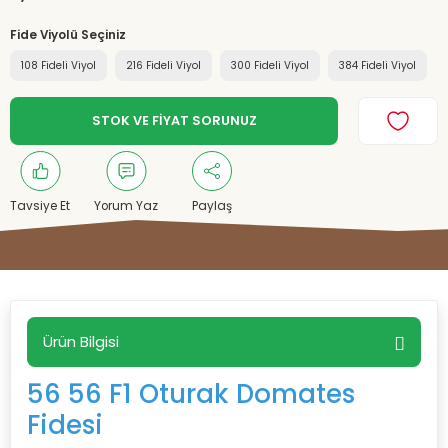
Fide Viyolü Seçiniz
108 Fideli Viyol
216 Fideli Viyol
300 Fideli Viyol
384 Fideli Viyol
STOK VE FİYAT SORUNUZ
Tavsiye Et
Yorum Yaz
Paylaş
Ürün Bilgisi
56 56 F1 Oturak Domates
Fidesi