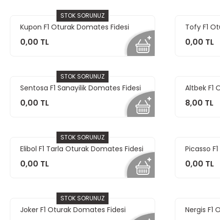
STOK SORUNUZ
Kupon F1 Oturak Domates Fidesi
Tofy F1 O
0,00 TL
0,00 TL
STOK SORUNUZ
Sentosa F1 Sanayilik Domates Fidesi
Altbek F1 
Fidesi
0,00 TL
8,00 TL
STOK SORUNUZ
Elibol F1 Tarla Oturak Domates Fidesi
Picasso F
Fidesi
0,00 TL
0,00 TL
STOK SORUNUZ
Joker F1 Oturak Domates Fidesi
Nergis F1 