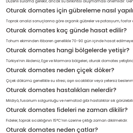
Düzenli sulama gerekir, ancak su birikintisi oluşmaması önemlidir. Gen
Oturak domates için gübreleme nasıl yapılı
Toprak analizi sonuçlarına göre organik gübreler ve potasyum, fosfor ağır
Oturak domates kaç günde hasat edilir?
Tohum ekiminden itibaren genellikle 70-90 gün içinde hasat edilmeye 
Oturak domates hangi bölgelerde yetişir?
Türkiye’nin Akdeniz, Ege ve Marmara bölgeleri, oturak domates yetiştiric
Oturak domates neden çiçek döker?
Çiçek dökümü genellikle su stresi, aşırı sıcaklıklar veya yetersiz besle
Oturak domates hastalıkları nelerdir?
Mildiyö, fusarium solgunluğu ve nematod gibi hastalıklar sık görülebili
Oturak domates fideleri ne zaman dikilir?
Fideler, toprak sıcaklığının 15°C’nin üzerine çıktığı zaman dikilmelidir.
Oturak domates neden çatlar?