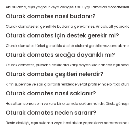
Ani sulama, aşırı yağmur veya dengesiz su uygulamaları domatesleri
Oturak domates nasıl budanır?
Oturak domatesler, genellikle budama gerektirmez. Ancak, alt yaprakları
Oturak domates için destek gerekir mi?
Oturak domates türleri genellikle destek sistemi gerektirmez, ancak mey
Oturak domates sıcağa dayanıklı mı?
Oturak domates, yüksek sıcaklıklara karşı dayanıklıdır ancak aşırı sıcak
Oturak domates çeşitleri nelerdir?
Kırmızı, pembe ve sarı gibi farklı renklerde ve tat profillerinde birçok 
Oturak domates nasıl saklanır?
Hasattan sonra serin ve kuru bir ortamda saklanmalıdır. Direkt güneş ı
Oturak domates neden sararır?
Besin eksikliği, aşırı sulama veya hastalıklar yaprakların sararmasına 