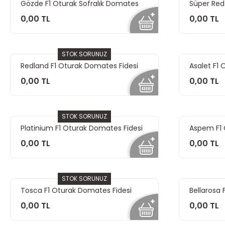
Gözde F1 Oturak Sofralık Domates
Süper Red
Fidesi
0,00 TL
0,00 TL
STOK SORUNUZ
Redland F1 Oturak Domates Fidesi
Asalet F1
0,00 TL
0,00 TL
STOK SORUNUZ
Platinium F1 Oturak Domates Fidesi
Aspem F1
Fidesi
0,00 TL
0,00 TL
STOK SORUNUZ
Tosca F1 Oturak Domates Fidesi
Bellarosa 
0,00 TL
0,00 TL