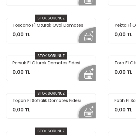
STOK SORUNUZ
Toscano F1 Oturak Oval Domates
Yekta F1 
Fidesi
0,00 TL
0,00 TL
STOK SORUNUZ
Porsuk F1 Oturak Domates Fidesi
Toro F1 O
0,00 TL
0,00 TL
STOK SORUNUZ
Togan F1 Sofralık Domates Fidesi
Fatih F1 S
0,00 TL
0,00 TL
STOK SORUNUZ