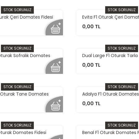
STOK SORUNUZ
STOK SORUNUZ
turak Çeri Domates Fidesi
Evita F1 Oturak Çeri Domat
0,00 TL
STOK SORUNUZ
STOK SORUNUZ
Oturak Sofralık Domates
Dual Large F1 Oturak Tarl
Fidesi
0,00 TL
STOK SORUNUZ
STOK SORUNUZ
1 Oturak Tane Domates
Adalya F1 Oturak Domates 
0,00 TL
STOK SORUNUZ
STOK SORUNUZ
Oturak Domates Fidesi
Benal F1 Oturak Domates F