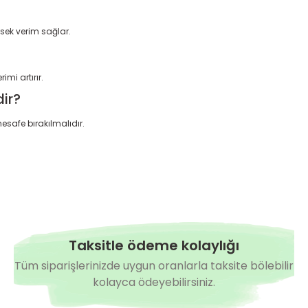
ksek verim sağlar.
mi artırır.
dir?
esafe bırakılmalıdır.
Taksitle ödeme kolaylığı
Tüm siparişlerinizde uygun oranlarla taksite bölebilir
kolayca ödeyebilirsiniz.