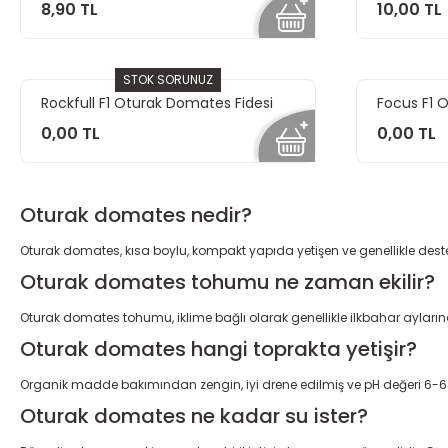
8,90 TL
10,00 TL
STOK SORUNUZ
Rockfull F1 Oturak Domates Fidesi
Focus F1 
Fidesi
0,00 TL
0,00 TL
Oturak domates nedir?
Oturak domates, kısa boylu, kompakt yapıda yetişen ve genellikle dest
Oturak domates tohumu ne zaman ekilir?
Oturak domates tohumu, iklime bağlı olarak genellikle ilkbahar aylarında
Oturak domates hangi toprakta yetişir?
Organik madde bakımından zengin, iyi drene edilmiş ve pH değeri 6-6.8 
Oturak domates ne kadar su ister?