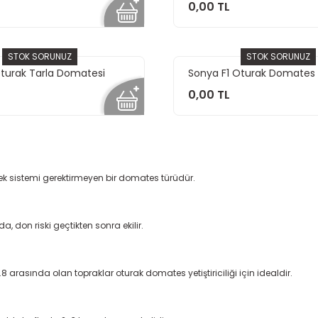
0,00 TL
STOK SORUNUZ
STOK SORUNUZ
Oturak Tarla Domatesi
Sonya F1 Oturak Domates 
0,00 TL
ek sistemi gerektirmeyen bir domates türüdür.
, don riski geçtikten sonra ekilir.
arasında olan topraklar oturak domates yetiştiriciliği için idealdir.