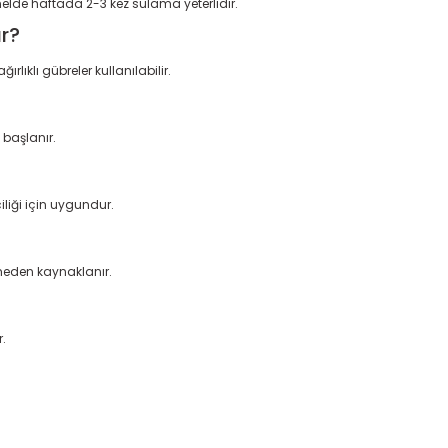
elde haftada 2-3 kez sulama yeterlidir.
r?
lıklı gübreler kullanılabilir.
başlanır.
iliği için uygundur.
nmeden kaynaklanır.
r.