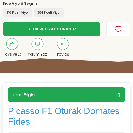
Fide Viyolü Seçiniz
216 Fideli Viyol
384 Fideli Viyol
STOK VE FİYAT SORUNUZ
Tavsiye Et
Yorum Yaz
Paylaş
Ürün Bilgisi
Picasso F1 Oturak Domates
Fidesi