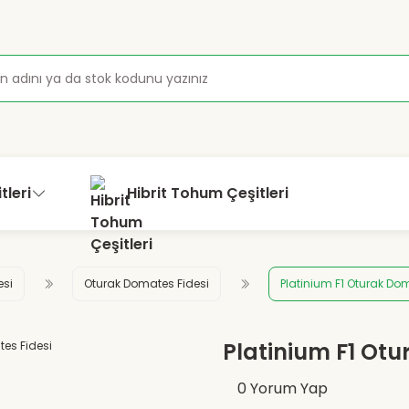
tleri
Hibrit Tohum Çeşitleri
esi
Oturak Domates Fidesi
Platinium F1 Oturak Do
Platinium F1 Otu
0 Yorum Yap