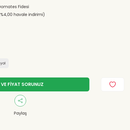
Domates Fidesi
(%4,00 havale indirimi)
iyol
 VE FİYAT SORUNUZ
Paylaş