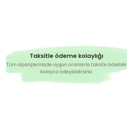
Yorum Yaz
Taksitle ödeme kolaylığı
Tüm siparişlerinizde uygun oranlarla taksite bölebilir
kolayca ödeyebilirsiniz.