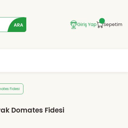
Giriş Yap
Sepetim
mates Fidesi
rak Domates Fidesi