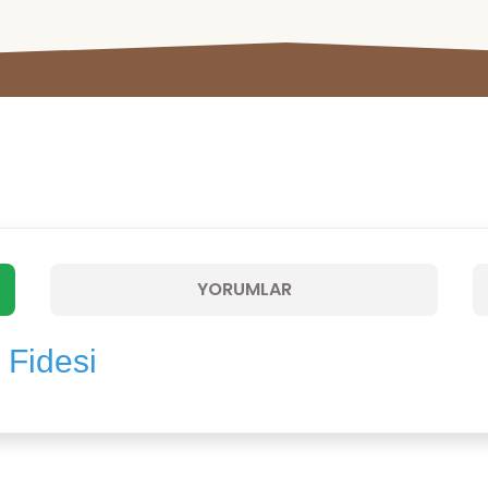
YORUMLAR
 Fidesi
Bu ürüne ilk yorumu siz yapın!