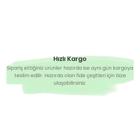
Hızlı Kargo
Sipariş ettiğiniz ürünler hazırda ise aynı gün kargoya
teslim edilir. Hazırda olan fide çeşitleri için bize
ulaşabilirsiniz.