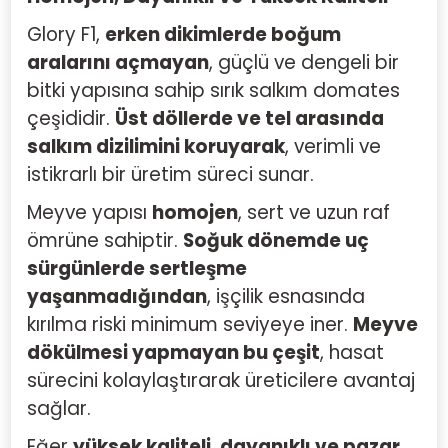
Glory F1,
erken dikimlerde boğum
aralarını açmayan
, güçlü ve dengeli bir
bitki yapısına sahip sırık salkım domates
çeşididir.
Üst döllerde ve tel arasında
salkım dizilimini koruyarak
, verimli ve
istikrarlı bir üretim süreci sunar.
Meyve yapısı
homojen
, sert ve uzun raf
ömrüne sahiptir.
Soğuk dönemde uç
sürgünlerde sertleşme
yaşanmadığından
, işçilik esnasında
kırılma riski minimum seviyeye iner.
Meyve
dökülmesi yapmayan bu çeşit
, hasat
sürecini kolaylaştırarak üreticilere avantaj
sağlar.
Eğer
yüksek kaliteli, dayanıklı ve pazar