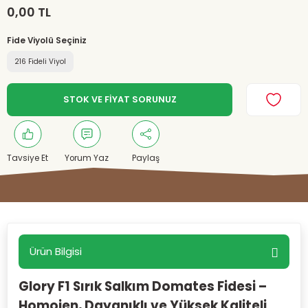
0,00 TL
Fide Viyolü Seçiniz
216 Fideli Viyol
STOK VE FİYAT SORUNUZ
Tavsiye Et
Yorum Yaz
Paylaş
Ürün Bilgisi
Glory F1 Sırık Salkım Domates Fidesi –
Homojen, Dayanıklı ve Yüksek Kaliteli