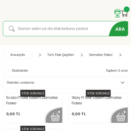
Anasayfa
Tüm Fide Çeşitleri
Domates Fidesi
S
Stoktakiler
Toplam 3 ürün
STOK SORUNUZ
STOK SORUNUZ
Scala F1 Sırık Salkım Domates
Glory F1 Sırık Salkım Domates
Fidesi
Fidesi
0,00 TL
0,00 TL
STOK SORUNUZ